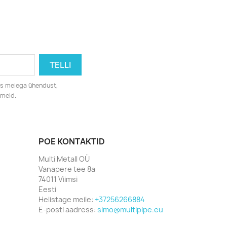
eks meiega ühendust,
dmeid.
POE KONTAKTID
Multi Metall OÜ
Vanapere tee 8a
74011 Viimsi
Eesti
Helistage meile:
+37256266884
E-posti aadress:
simo@multipipe.eu