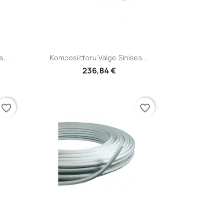
Kiirvaade

...
Komposiittoru Valge,sinises...
236,84 €
favorite_border
favorite_border