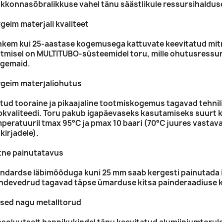
kkonnasõbralikkuse vahel tänu säästlikule ressursihaldus
geim materjali kvaliteet
kem kui 25-aastase kogemusega kattuvate keevitatud mitm
tmisel on MULTITUBO-süsteemidel toru, mille ohutusressu
rgemaid.
geim materjaliohutus
itud tooraine ja pikaajaline tootmiskogemus tagavad tehnili
pkvaliteedi. Toru pakub igapäevaseks kasutamiseks suurt
peratuuril tmax 95°C ja pmax 10 baari (70°C juures vasta
kirjadele).
tne painutatavus
ndardse läbimõõduga kuni 25 mm saab kergesti painutada i
ndevedrud tagavad täpse ümarduse kitsa painderaadiuse k
ised nagu metalltorud