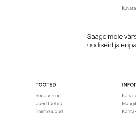
Kuvata
Saage meie vär
uudiseid ja erip
TOOTED
INFO
Soodushind
Kohal
Uued tooted
Müügi
Enimmüüdud
Konta