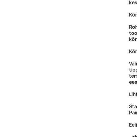
kes
Kõr
Roh
too
kõ
Kõr
Val
tip
tem
ees
Lih
Sta
Pai
Eel