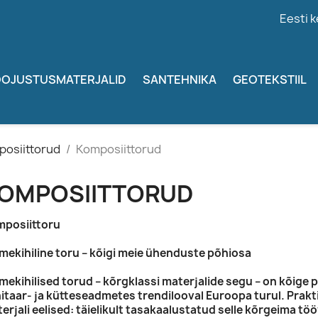
Eesti k
OJUSTUSMATERJALID
SANTEHNIKA
GEOTEKSTIIL
posiittorud
Komposiittorud
OMPOSIITTORUD
posiittoru
mekihiline toru – kõigi meie ühenduste põhiosa
mekihilised torud – kõrgklassi materjalide segu – on kõig
itaar- ja kütteseadmetes trendilooval Euroopa turul. Prakti
erjali eelised: täielikult tasakaalustatud selle kõrgeima tö