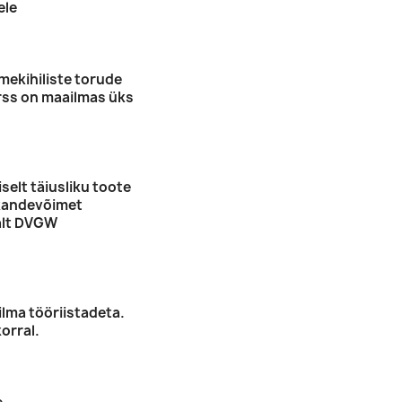
ele
ekihiliste torude
rss on maailmas üks
selt täiusliku toote
 kandevõimet
valt DVGW
lma tööriistadeta.
orral.