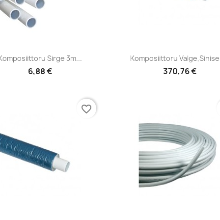
Kiirvaade
Kiirvaade


Komposiittoru Sirge 3m...
Komposiittoru Valge,sinises
6,88 €
370,76 €
favorite_border