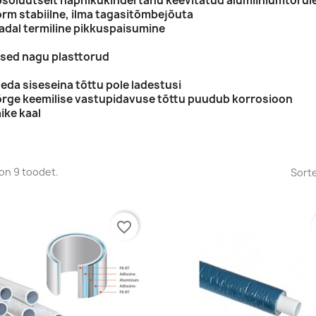
bsoluutselt hapnikukindel tänu keevitatud alumiiniumtorul
orm stabiilne, ilma tagasitõmbejõuta
adal termiline pikkuspaisumine
ised nagu plasttorud
ileda siseseina tõttu pole ladestusi
õrge keemilise vastupidavuse tõttu puudub korrosioon
äike kaal
on 9 toodet.
Sorte
favorite_border