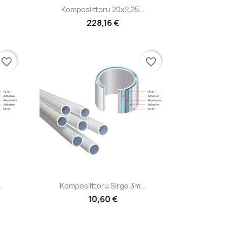
Kiirvaade

.
Komposiittoru 20x2,25...
228,16 €
favorite_border
favorite_border
Kiirvaade

.
Komposiittoru Sirge 3m...
10,60 €