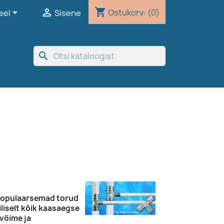
shopping_cart


Ostukorv:
(0)
eel
Sisene
search
e populaarsemad torud
liselt kõik kaasaegse
övõime ja