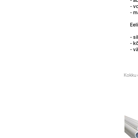
- a
- v
- m
Eel
- s
- k
- v
Kokku 