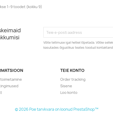
kse 1–9 toodet (kokku 9)
skeimaid
akkumisi
Võite tellimuse igal hetkel lõpetada. Võtke sell
kasutades õiguslikus teates toodud kontaktan
RMATSIOON
TEIE KONTO
etoimetamine
Order tracking
tingimused
Sisene
kt
Loo konto
© 2026 Poe tarvkvara on loonud PrestaShop™