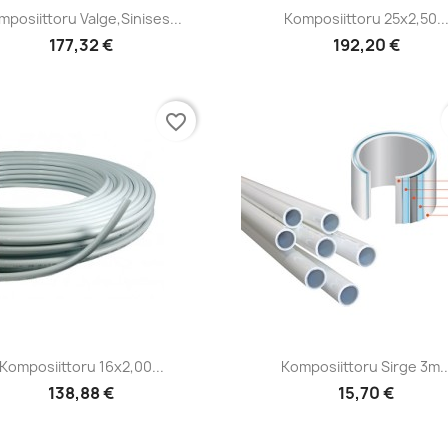
Kiirvaade
Kiirvaade


mposiittoru Valge,sinises...
Komposiittoru 25x2,50..
177,32 €
192,20 €
favorite_border
Kiirvaade
Kiirvaade


Komposiittoru 16x2,00...
Komposiittoru Sirge 3m..
138,88 €
15,70 €