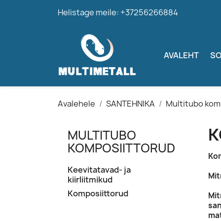
Helistage meile:
+37256266884
AVALEHT
SO
Avalehele
SANTEHNIKA
Multitubo kom
K
MULTITUBO
KOMPOSIITTORUD
Kom
Keevitatavad- ja
Mit
kiirliitmikud
Komposiittorud
Mit
san
mat